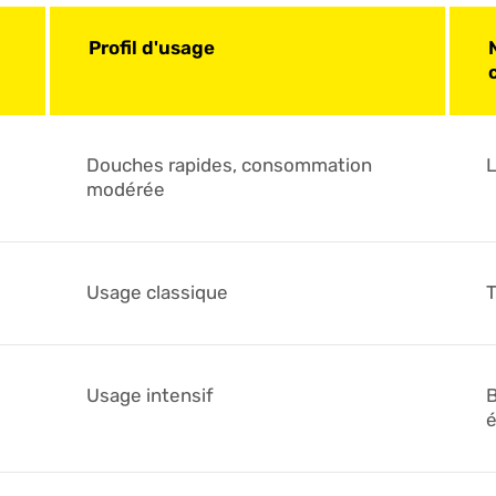
Profil d'usage
Douches rapides, consommation
L
modérée
Usage classique
T
Usage intensif
B
é