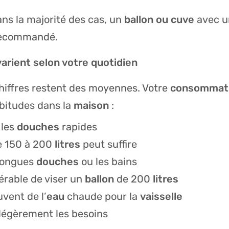
ans la majorité des cas, un
ballon ou cuve
avec 
recommandé.
arient selon votre quotidien
hiffres restent des moyennes. Votre
consommat
bitudes dans la
maison
:
 les
douches
rapides
 150 à 200
litres
peut suffire
 longues
douches
ou les bains
férable de viser un
ballon
de 200
litres
uvent de l’
eau
chaude pour la
vaisselle
légèrement les besoins