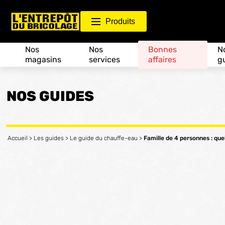
Produits
Nos
Nos
Bonnes
N
magasins
services
affaires
g
NOS GUIDES
Accueil
>
Les guides
>
Le guide du chauffe-eau
>
Famille de 4 personnes : quel