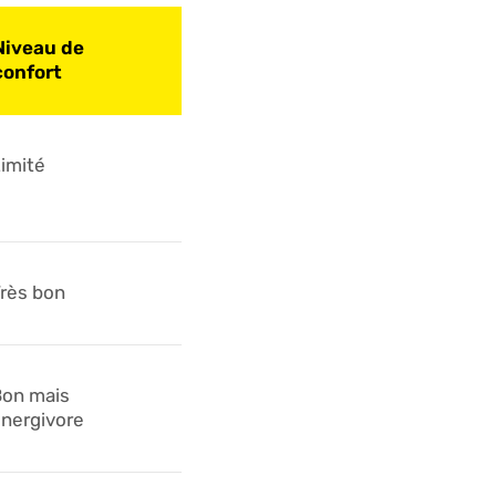
Niveau de
confort
imité
rès bon
on mais
nergivore