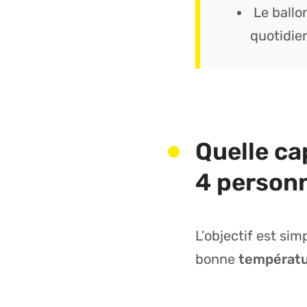
Le ballo
quotidien
Quelle ca
4 person
L’objectif est sim
bonne
températ