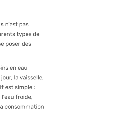
es
n’est pas
férents types de
 se poser des
ins en eau
ur, la vaisselle,
 est simple :
 l’eau froide,
r la consommation