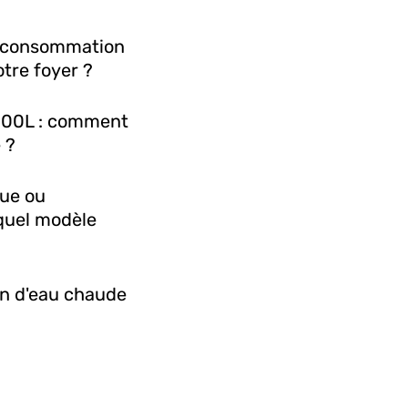
 consommation
tre foyer ?
300L : comment
 ?
que ou
quel modèle
lon d'eau chaude