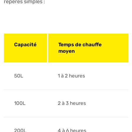
repères simples :
Capacité
Temps de chauffe
moyen
50L
1 à 2 heures
100L
2 à 3 heures
200L
4 à 6 heures