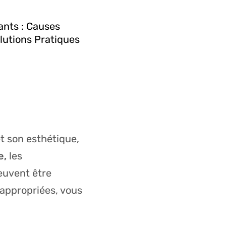
nts : Causes
lutions Pratiques
t son esthétique,
e,
les
euvent être
 appropriées, vous