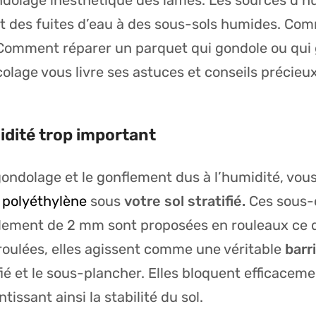
ndolage inesthétique des lames. Les sources d’h
ant des fuites d’eau à des sous-sols humides. Co
Comment réparer un parquet qui gondole
ou
qui 
colage vous livre ses astuces et conseils précieu
dité trop important
gondolage et le gonflement dus à l’humidité, vou
polyéthylène
sous
votre sol stratifié.
Ces sous-
ement de 2 mm sont proposées en rouleaux ce qui
roulées, elles agissent comme une véritable
barr
ifié et le sous-plancher. Elles bloquent efficacem
issant ainsi la stabilité du sol.