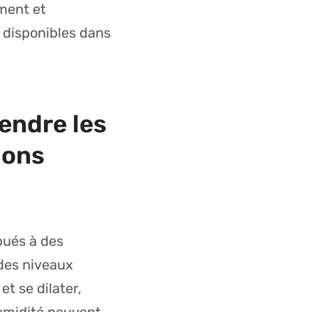
ment et
 disponibles dans
endre les
ions
bués à des
des niveaux
t se dilater,