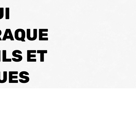
UI
RAQUE
ILS ET
UES