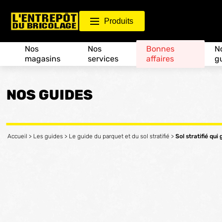
Produits
Nos
Nos
Bonnes
N
magasins
services
affaires
g
NOS GUIDES
Accueil
>
Les guides
>
Le guide du parquet et du sol stratifié
>
Sol stratifié qui