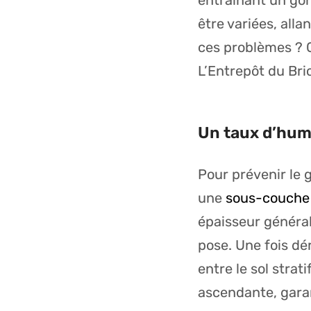
entraînant un go
être variées, all
ces problèmes ? 
L’Entrepôt du Bri
Un taux d’humi
Pour prévenir le 
une
sous-couche 
épaisseur général
pose. Une fois dé
entre le sol strat
ascendante, garant