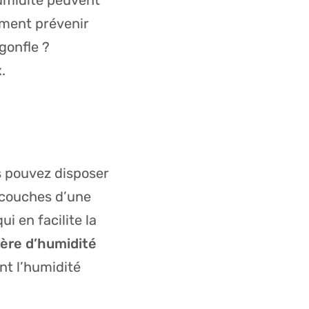
umidité peuvent
mment prévenir
gonfle ?
x.
s pouvez disposer
couches d’une
 en facilite la
ière d’humidité
ent l’humidité