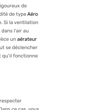
rigoureux de
dité de type
Aéro
 Si la ventilation
dans l’air au
pièce un
aérateur
peut se déclencher
 qu’il fonctionne
 respecter
 Dans ce cas, vous