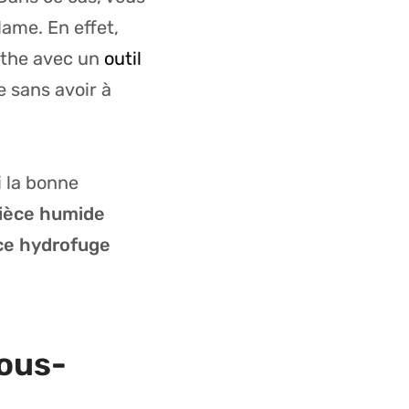
lame. En effet,
inthe avec un
outil
e sans avoir à
 la bonne
pièce humide
ce hydrofuge
ous-