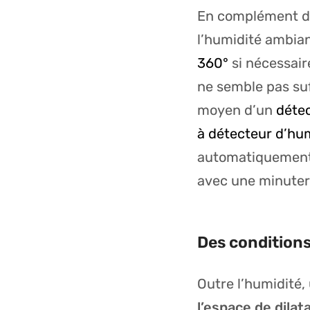
En complément de
l’humidité ambian
360°
si nécessaire
ne semble pas suf
moyen d’un
détec
à détecteur d’hu
automatiquement l
avec une minuter
Des conditions
Outre l’humidité,
l’espace de dilat