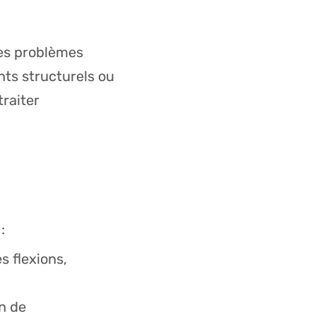
es problèmes
ts structurels ou
raiter
:
 flexions,
n de