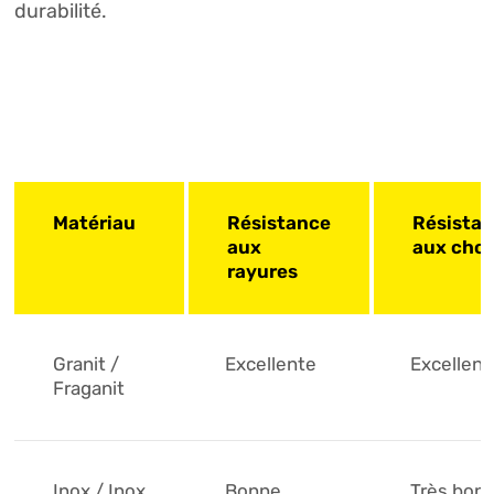
durabilité.
Matériau
Résistance
Résista
aux
aux cho
rayures
Granit /
Excellente
Excellent
Fraganit
Inox / Inox
Bonne
Très bon