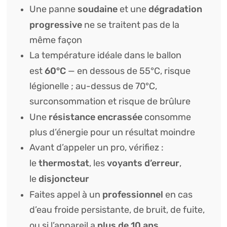
soudaine
dégradation
Une panne
et une
progressive
ne se traitent pas de la
même façon
La température idéale dans le ballon
60°C
est
— en dessous de 55°C, risque
légionelle ; au-dessus de 70°C,
surconsommation et risque de brûlure
résistance encrassée
Une
consomme
plus d’énergie pour un résultat moindre
Avant d’appeler un pro, vérifiez :
thermostat
voyants d’erreur
le
, les
,
disjoncteur
le
professionnel
Faites appel à un
en cas
d’eau froide persistante, de bruit, de fuite,
plus de 10 ans
ou si l’appareil a