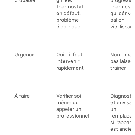
probable
grillée,
progressif
thermostat
thermosta
en défaut,
qui dérive,
problème
ballon
électrique
vieillissan
Urgence
Oui - il faut
Non - mai
intervenir
pas laisse
rapidement
traïner
À faire
Vérifier soi-
Diagnosti
même ou
et envisag
appeler un
un
professionnel
remplace
si l'apparei
est ancien