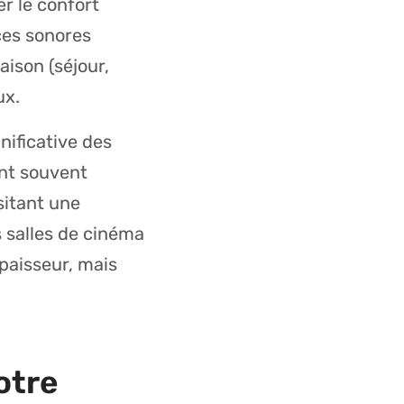
r le confort
ces sonores
aison (séjour,
ux.
nificative des
ont souvent
sitant une
s salles de cinéma
épaisseur, mais
otre