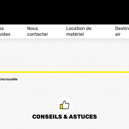
os
Nous
Location de
Destin
uides
contacter
matériel
air
 incroyable
CONSEILS & ASTUCES