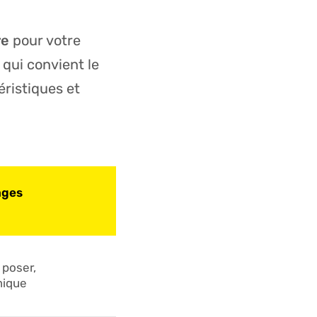
re
pour votre
 qui convient le
éristiques et
ages
 poser,
ique