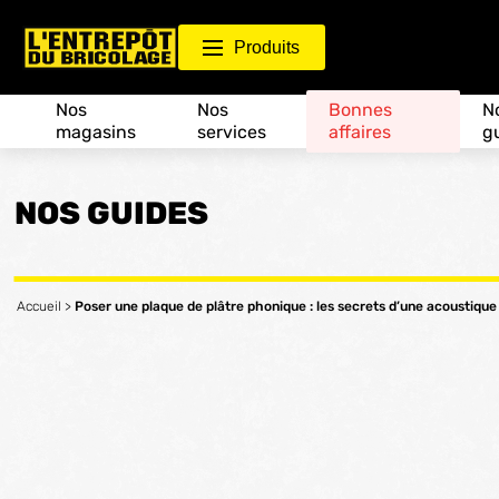
Produits
Nos
Nos
Bonnes
N
magasins
services
affaires
g
NOS GUIDES
Accueil
>
Poser une plaque de plâtre phonique : les secrets d’une acoustique