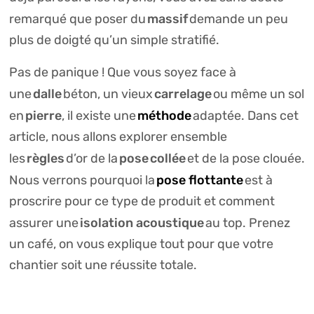
massif
remarqué que poser du
demande un peu
plus de doigté qu’un simple stratifié.
Pas de panique ! Que vous soyez face à
dalle
carrelage
une
béton, un vieux
ou même un sol
pierre
méthode
en
, il existe une
adaptée. Dans cet
article, nous allons explorer ensemble
règles
pose
collée
les
d’or de la
et de la pose clouée.
pose flottante
Nous verrons pourquoi la
est à
proscrire pour ce type de produit et comment
isolation acoustique
assurer une
au top. Prenez
un café, on vous explique tout pour que votre
chantier soit une réussite totale.