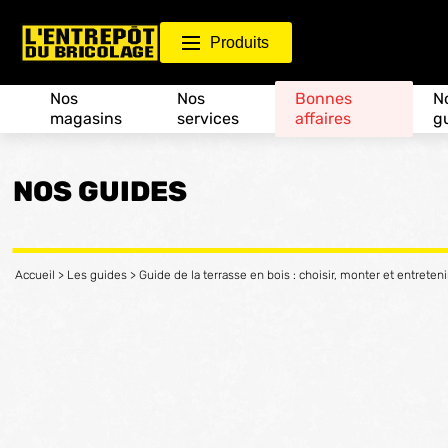
Produits
Nos
Nos
Bonnes
N
magasins
services
affaires
g
NOS GUIDES
Accueil
>
Les guides
>
Guide de la terrasse en bois : choisir, monter et entreteni