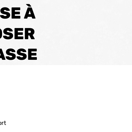
SE À
OSER
ASSE
ort