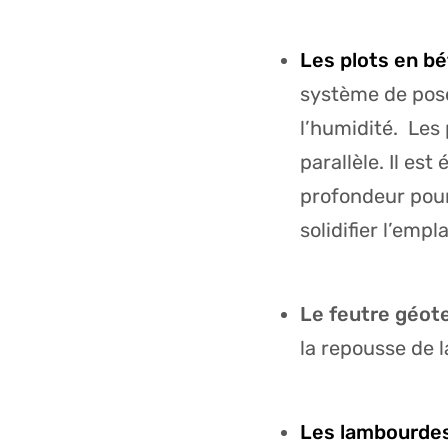
Les plots en b
système de pose
l’humidité. Les
parallèle. Il es
profondeur pour
solidifier l’emp
Le feutre géote
la repousse de l
Les lambourde