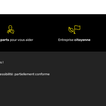
xperts
pour vous aider
Entreprise
citoyenne
s !
ssibilité: partiellement conforme