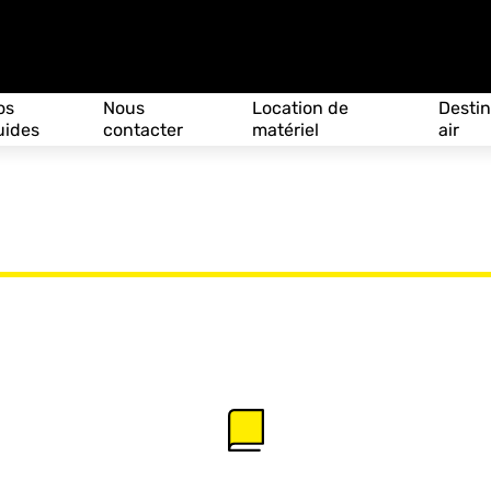
os
Nous
Location de
Destin
uides
contacter
matériel
air