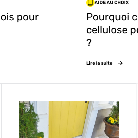
AIDE AU CHOIX
bois pour
Pourquoi ch
cellulose p
?
Lire la suite