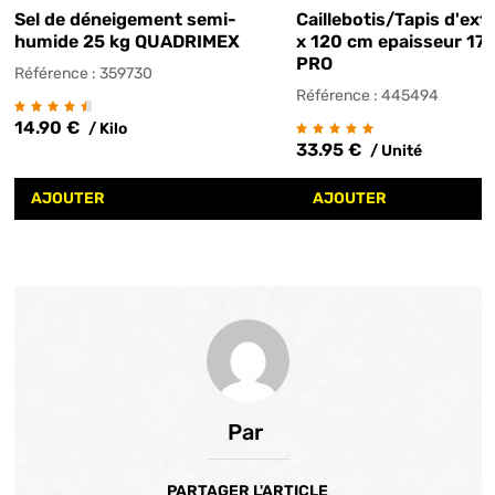
Sel de déneigement semi-
Caillebotis/Tapis d'ext
humide 25 kg QUADRIMEX
x 120 cm epaisseur 17
PRO
Référence : 359730
Référence : 445494
14.90 €
/ Kilo
33.95 €
/ Unité
AJOUTER
AJOUTER
Par
PARTAGER L'ARTICLE